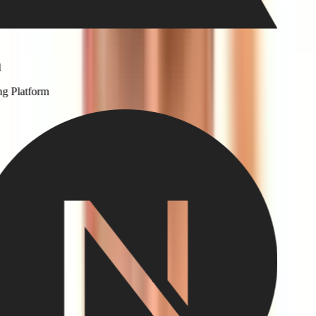
 Platform