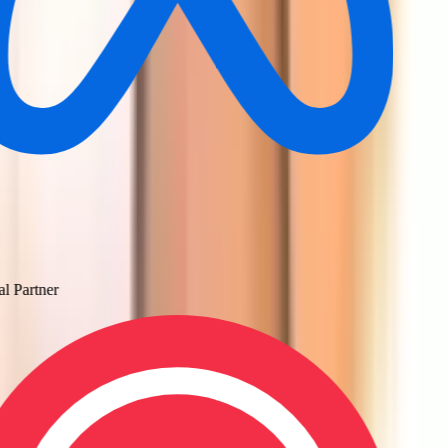
l Partner