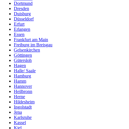
Dortmund
Dresden
Duisburg
Düsseldorf
Erfurt
Erlangen
Essen
Frankfurt am Main
Freiburg im Breisgau
Gelsenkirchen
Göttingen
Gütersloh
Hagen
Halle/ Saale
Hamburg
Hamm
Hannover
Heilbronn
Herne
Hildesheim
Ingolstadt
Jena
Karlsruhe
Kassel
Kiel