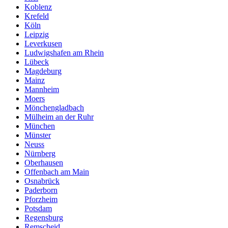
Koblenz
Krefeld
Köln
Leipzig
Leverkusen
Ludwigshafen am Rhein
Lübeck
Magdeburg
Mainz
Mannheim
Moers
Mönchengladbach
Mülheim an der Ruhr
München
Münster
Neuss
Nürnberg
Oberhausen
Offenbach am Main
Osnabrück
Paderborn
Pforzheim
Potsdam
Regensburg
Remscheid