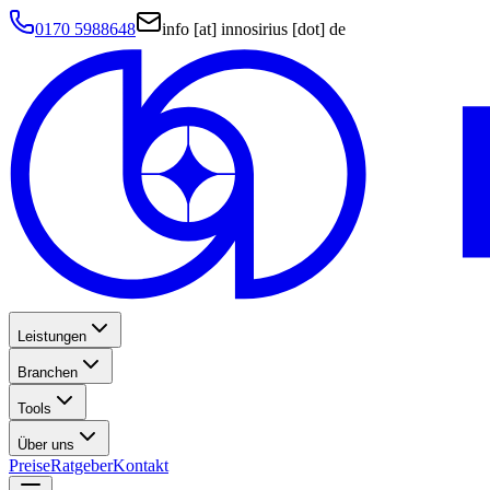
0170 5988648
info [at] innosirius [dot] de
Leistungen
Branchen
Tools
Über uns
Preise
Ratgeber
Kontakt
Termin buchen