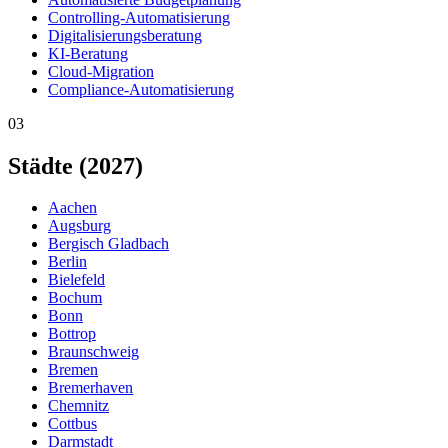
Controlling-Automatisierung
Digitalisierungsberatung
KI-Beratung
Cloud-Migration
Compliance-Automatisierung
03
Städte (2027)
Aachen
Augsburg
Bergisch Gladbach
Berlin
Bielefeld
Bochum
Bonn
Bottrop
Braunschweig
Bremen
Bremerhaven
Chemnitz
Cottbus
Darmstadt