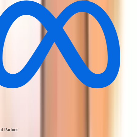
l Partner