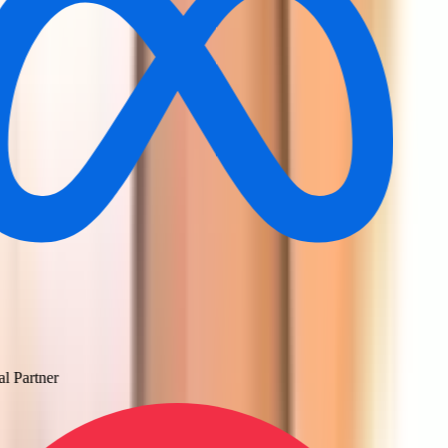
l Partner