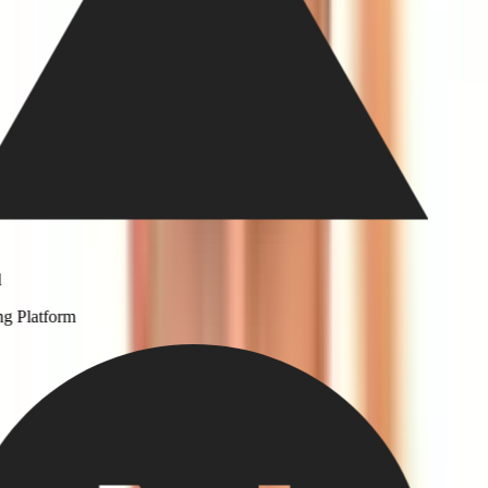
 Platform